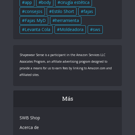
app
body
cirugía estética
consejos
Estilo Short
fajas
Fajas MyD
herramienta
Levanta Cola
Moldeadora
sws
Shapewear Sense is a participant in the Amazon Services LLC
Associates Program, an affiliate advertising program designed to
provide a means for us to earn fees by linking to Amazon.com and
affiliated sites.
Más
SWB Shop
Acerca de