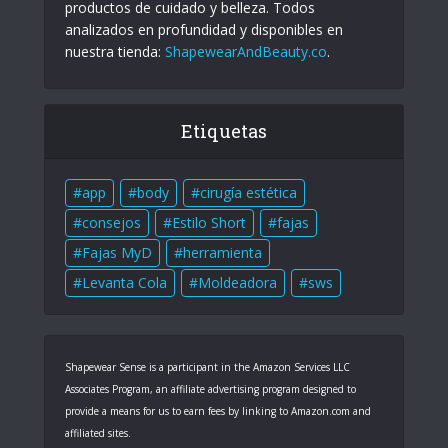
productos de cuidado y belleza. Todos
analizados en profundidad y disponibles en
nuestra tienda:
ShapewearAndBeauty.co
.
Etiquetas
app
body
cirugía estética
consejos
Estilo Short
fajas
Fajas MyD
herramienta
Levanta Cola
Moldeadora
sws
Shapewear Sense is a participant in the Amazon Services LLC
Associates Program, an affiliate advertising program designed to
provide a means for us to earn fees by linking to Amazon.com and
affiliated sites.